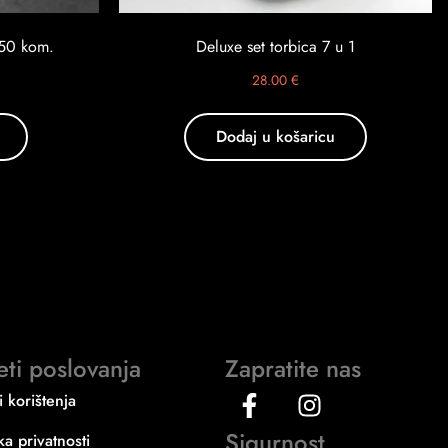
150 kom.
Deluxe set torbica 7 u 1
28.00
€
Dodaj u košaricu
eti poslovanja
Zapratite nas
i korištenja
Sigurnost
ika privatnosti