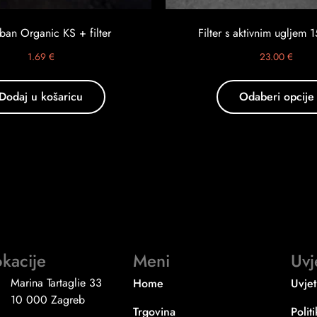
ban Organic KS + filter
Filter s aktivnim ugljem 
1.69
€
23.00
€
Dodaj u košaricu
Odaberi opcije
kacije
Meni
Uvj
Marina Tartaglie 33
Home
Uvjet
10 000 Zagreb
Trgovina
Polit