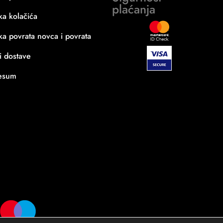
plaćanja
ika kolačića
ika povrata novca i povrata
i dostave
esum