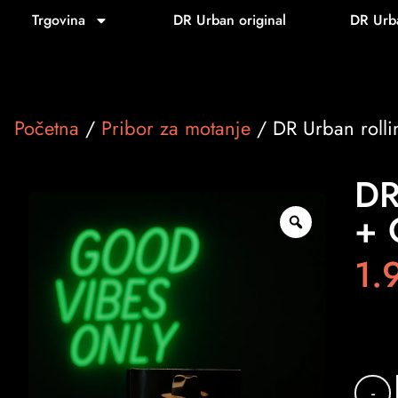
Trgovina
DR Urban original
DR Urb
Početna
/
Pribor za motanje
/ DR Urban rollin
DR
+ 
1.
-