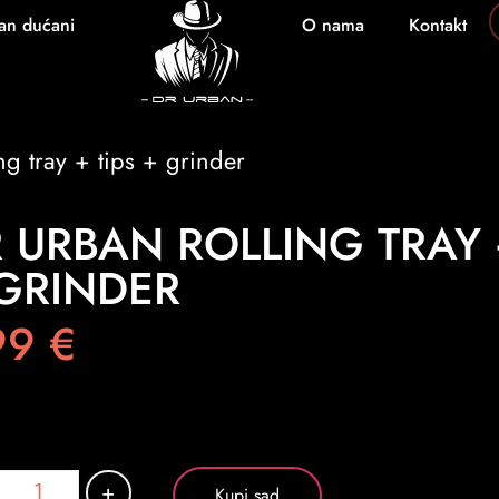
an dućani
O nama
Kontakt
g tray + tips + grinder
 URBAN ROLLING TRAY 
GRINDER
99
€
+
Kupi sad