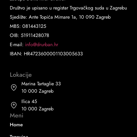
Društvo je upisano u registar Trgovačkog suda u Zagrebu
Sjedište: Ante Topića Mimare 1a, 10 090 Zagreb
MBS: 081443125
OIB: 51911428078
E-mail:
info@drurban.hr
IBAN: HR4723600001103005633
Lokacije
Marina Tartaglie 33
10 000 Zagreb
Ilica 45
10 000 Zagreb
Meni
Home
Trgovina