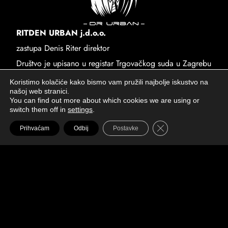
RITDEN URBAN j.d.o.o.
zastupa Denis Riter direktor
Društvo je upisano u registar Trgovačkog suda u Zagrebu
Sjedište: Ante Topića Mimare 1a, 10 090 Zagreb
Koristimo kolačiće kako bismo vam pružili najbolje iskustvo na
našoj web stranici.
MBS: 081443125
You can find out more about which cookies we are using or
OIB: 51911428078
switch them off in
settings
.
E-mail:
info@drurban.hr
Close GDPR Cookie 
Prihvaćam
Odbij
Postavke
IBAN: HR4723600001103005633
Lokacije
Marina Tartaglie 33
10 000 Zagreb
Ilica 45