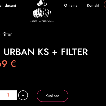
an dućani
O nama
Kontakt
filter
 URBAN KS + FILTER
69
€
+
Kupi sad