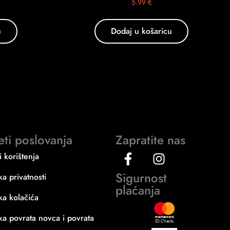
5.99
€
u
Dodaj u košaricu
eti poslovanja
Zapratite nas
i korištenja
Sigurnost
ika privatnosti
plaćanja
ika kolačića
ika povrata novca i povrata