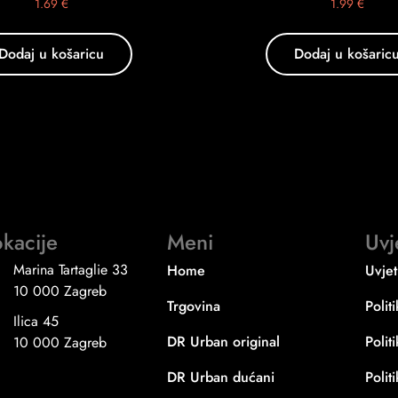
1.69
€
1.99
€
Dodaj u košaricu
Dodaj u košaric
kacije
Meni
Uvj
Marina Tartaglie 33
Home
Uvjet
10 000 Zagreb
Trgovina
Polit
Ilica 45
DR Urban original
Polit
10 000 Zagreb
DR Urban dućani
Polit