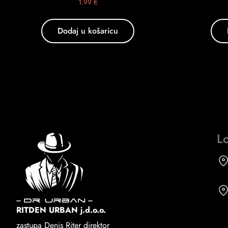
1.99
€
Dodaj u košaricu
Lo
RITDEN URBAN j.d.o.o.
zastupa Denis Riter direktor