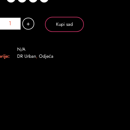
+
Kupi sad
N/A
rije:
DR Urban
,
Odjeća