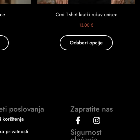
ice
Crni T-shirt kratki rukav unisex
13.00
€
Odaberi opcije
eti poslovanja
Zapratite nas
i korištenja
Sigurnost
ika privatnosti
plaćanja