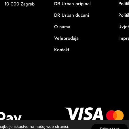
DR Urban original
Polit
10 000 Zagreb
DR Urban dućani
Polit
O nama
Uvjet
Veleprodaja
Impr
Kontakt
ajbolje iskustvo na našoj web stranici.