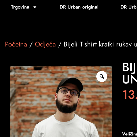
Trgovina
DR Urban original
DR Urb
Početna
/
Odjeća
/ Bijeli T-shirt kratki rukav 
BI
UN
13
Veličin