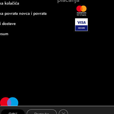
ika kolačića
ika povrata novca i povrata
i dostave
esum
Close GDPR Cookie Banner