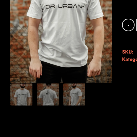
-
SKU:
Katego