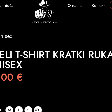
an dućani
O nama
Kontakt
unisex
JELI T-SHIRT KRATKI RUK
ISEX
.00
€
a
M
L
XL
XXL