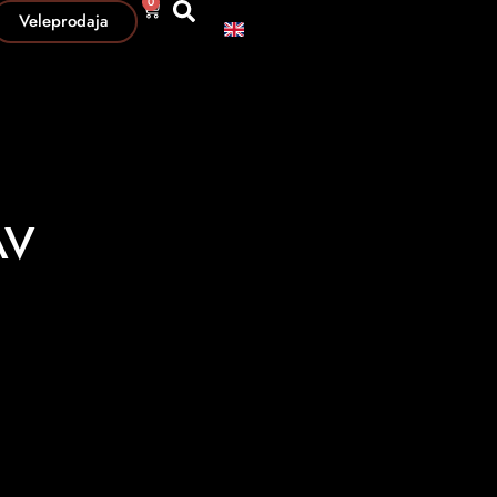
0
Veleprodaja
AV