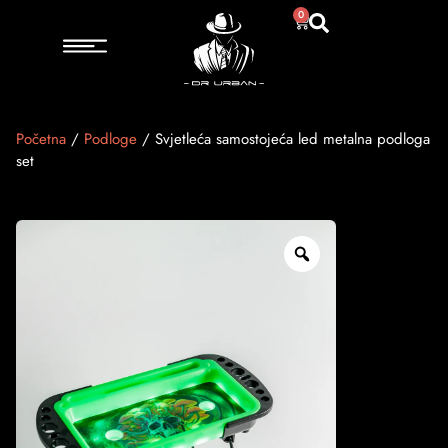
0
Početna
/
Podloge
/ Svjetleća samostojeća led metalna podloga
set