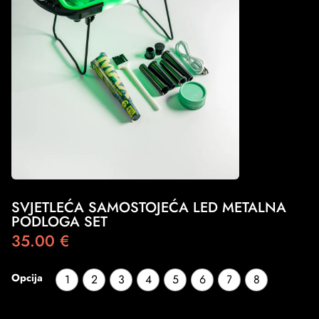
SVJETLEĆA SAMOSTOJEĆA LED METALNA
PODLOGA SET
35.00
€
Opcija
1
2
3
4
5
6
7
8