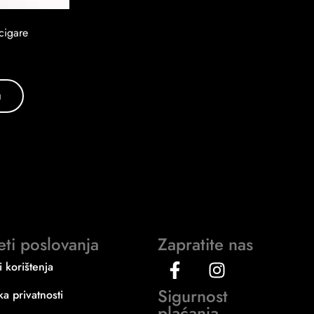
cigare
u
eti poslovanja
Zapratite nas
i korištenja
Sigurnost
ika privatnosti
plaćanja