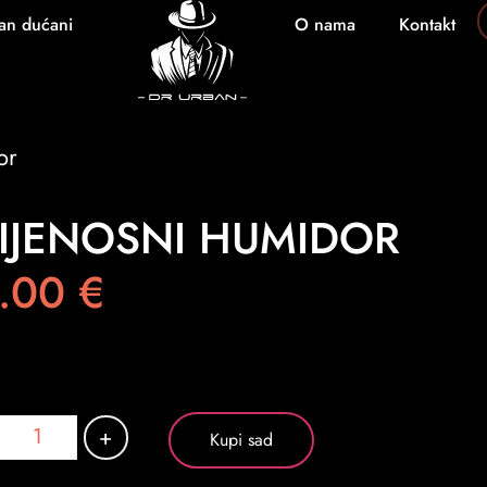
an dućani
O nama
Kontakt
or
IJENOSNI HUMIDOR
.00
€
+
Kupi sad