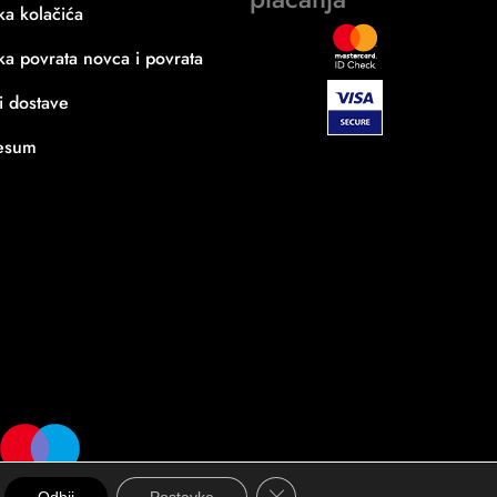
ika kolačića
ika povrata novca i povrata
i dostave
esum
Close GDPR Cookie Banner