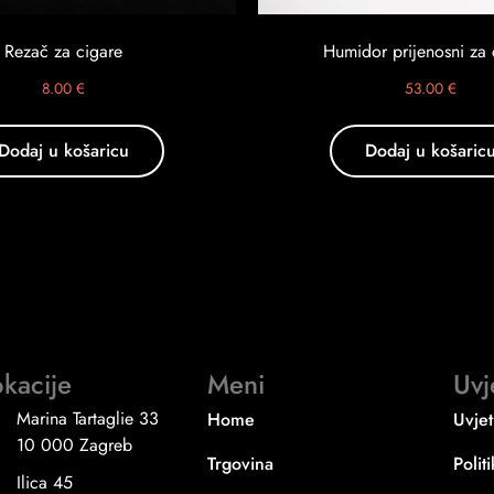
Rezač za cigare
Humidor prijenosni za 
8.00
€
53.00
€
Dodaj u košaricu
Dodaj u košaric
kacije
Meni
Uvj
Marina Tartaglie 33
Home
Uvjet
10 000 Zagreb
Trgovina
Polit
Ilica 45