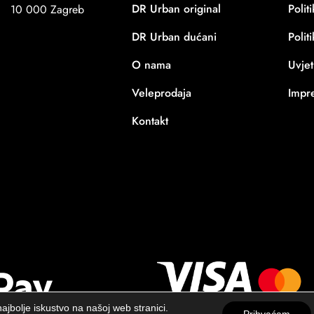
DR Urban original
Polit
10 000 Zagreb
DR Urban dućani
Polit
O nama
Uvjet
Veleprodaja
Impr
Kontakt
ajbolje iskustvo na našoj web stranici.