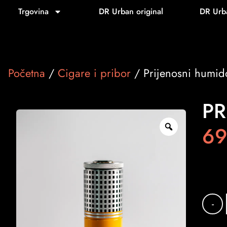
Trgovina
DR Urban original
DR Urb
Početna
/
Cigare i pribor
/ Prijenosni humid
PR
69
-