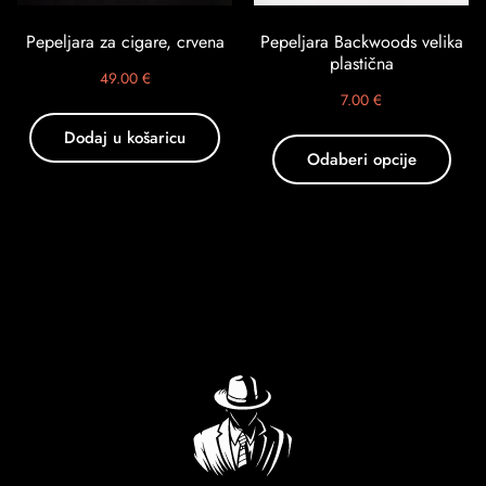
Pepeljara za cigare, crvena
Pepeljara Backwoods velika
plastična
49.00
€
7.00
€
Dodaj u košaricu
Odaberi opcije