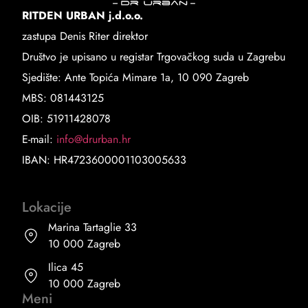
RITDEN URBAN j.d.o.o.
zastupa Denis Riter direktor
Društvo je upisano u registar Trgovačkog suda u Zagrebu
Sjedište: Ante Topića Mimare 1a, 10 090 Zagreb
MBS: 081443125
OIB: 51911428078
E-mail:
info@drurban.hr
IBAN: HR4723600001103005633
Lokacije
Marina Tartaglie 33
10 000 Zagreb
Ilica 45
10 000 Zagreb
Meni