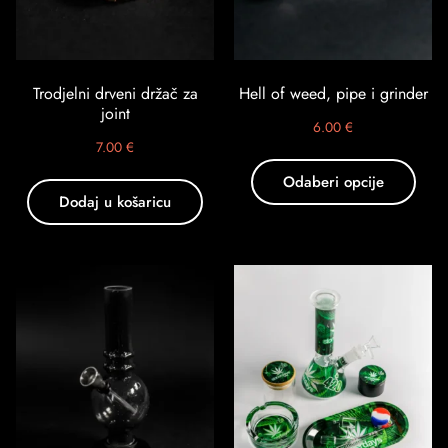
Trodjelni drveni držač za
Hell of weed, pipe i grinder
joint
6.00
€
7.00
€
Odaberi opcije
Dodaj u košaricu