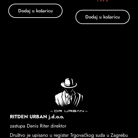
1.99
€
Dodaj u košaricu
Dodaj u košaricu
RITDEN URBAN j.d.o.o.
zastupa Denis Riter direktor
Društvo je upisano u registar Trgovačkog suda u Zagrebu