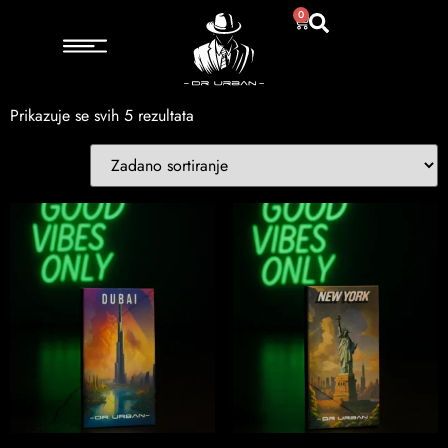
Početna
/ Proizvodi označeni “Gradovi svijet”
0
Gradovi svijet
Prikazuje se svih 5 rezultata