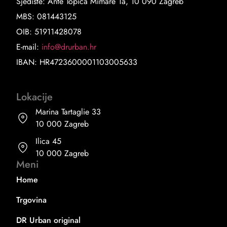
Sjedište: Ante Topića Mimare 1a, 10 090 Zagreb
MBS: 081443125
OIB: 51911428078
E-mail:
info@drurban.hr
IBAN: HR4723600001103005633
Lokacije
Marina Tartaglie 33
10 000 Zagreb
Ilica 45
10 000 Zagreb
Meni
Home
Trgovina
DR Urban original