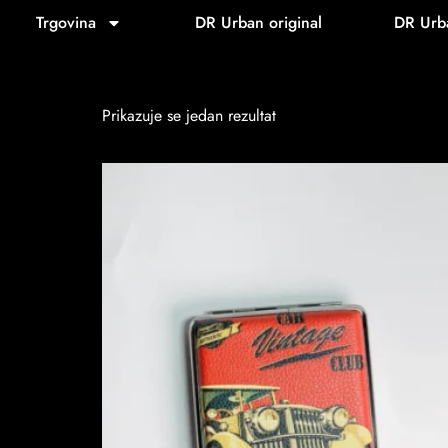
Početna
/ Proizvod Model / Route 66
Trgovina
DR Urban original
DR Urb
Route 66
Prikazuje se jedan rezultat