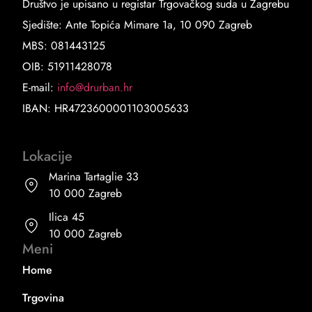
Društvo je upisano u registar Trgovačkog suda u Zagrebu
Sjedište: Ante Topića Mimare 1a, 10 090 Zagreb
MBS: 081443125
OIB: 51911428078
E-mail:
info@drurban.hr
IBAN: HR4723600001103005633
Lokacije
Marina Tartaglie 33
10 000 Zagreb
Ilica 45
10 000 Zagreb
Meni
Home
Trgovina