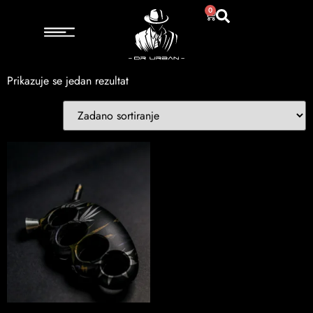
Početna
/ Proizvod Model / Mramor
0
Mramor
Prikazuje se jedan rezultat