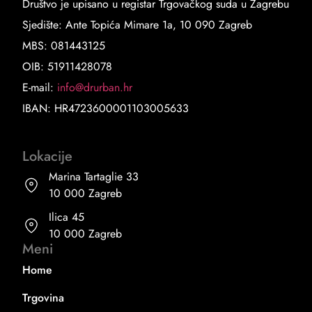
Društvo je upisano u registar Trgovačkog suda u Zagrebu
Sjedište: Ante Topića Mimare 1a, 10 090 Zagreb
MBS: 081443125
OIB: 51911428078
E-mail:
info@drurban.hr
IBAN: HR4723600001103005633
Lokacije
Marina Tartaglie 33
10 000 Zagreb
Ilica 45
10 000 Zagreb
Meni
Home
Trgovina