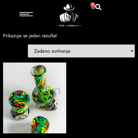
Početna
/ Proizvod Model / Design 4
0
Design 4
Prikazuje se jedan rezultat