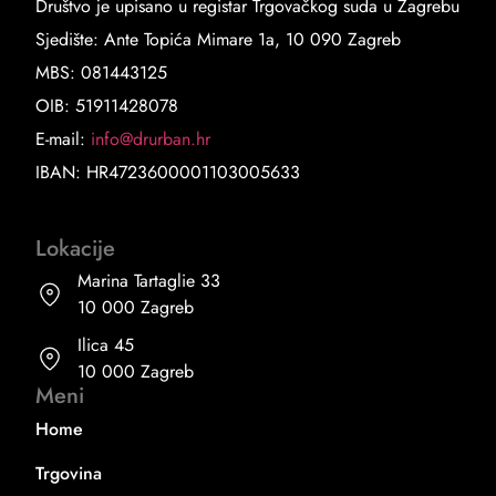
Društvo je upisano u registar Trgovačkog suda u Zagrebu
Sjedište: Ante Topića Mimare 1a, 10 090 Zagreb
MBS: 081443125
OIB: 51911428078
E-mail:
info@drurban.hr
IBAN: HR4723600001103005633
Lokacije
Marina Tartaglie 33
10 000 Zagreb
Ilica 45
10 000 Zagreb
Meni
Home
Trgovina