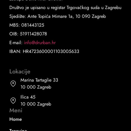
Društvo je upisano u registar Trgovačkog suda u Zagrebu
Sjedište: Ante Topića Mimare 1a, 10 090 Zagreb
MBS: 081443125
OIB: 51911428078
E-mail:
info@drurban.hr
IBAN: HR4723600001103005633
Lokacije
Marina Tartaglie 33
10 000 Zagreb
Ilica 45
10 000 Zagreb
Meni
Home
Trgovina