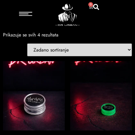
Početna
/ Proizvod Boja / Prozirna
0
Prozirna
Prikazuje se svih 4 rezultata