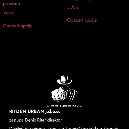
prozirna
5.00
€
3.00
€
Odaberi opcije
Odaberi opcije
RITDEN URBAN j.d.o.o.
zastupa Denis Riter direktor
Društvo je upisano u registar Trgovačkog suda u Zagrebu